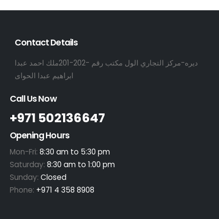
Contact Details
ديره-مركز التجاري الول مكتب رقم -202-201ملك احمد عبدا
ابراهيم عبدا الحواى
Call Us Now
+971 502136647
Opening Hours
Mon-Fri:
8:30 am to 5:30 pm
Saturday:
8:30 am to 1:00 pm
Sunday:
Closed
Phone:
+971 4 358 8908